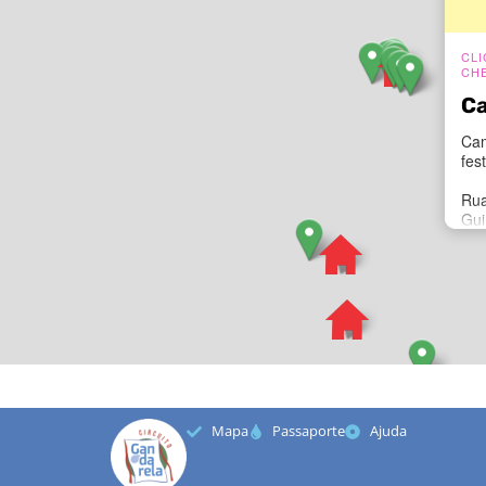
CLI
CH
Ca
Cam
fes
Rua
Gui
Cae
Con
Tel
E-m
ca
Ins
Mapa
Passaporte
Ajuda
Fa