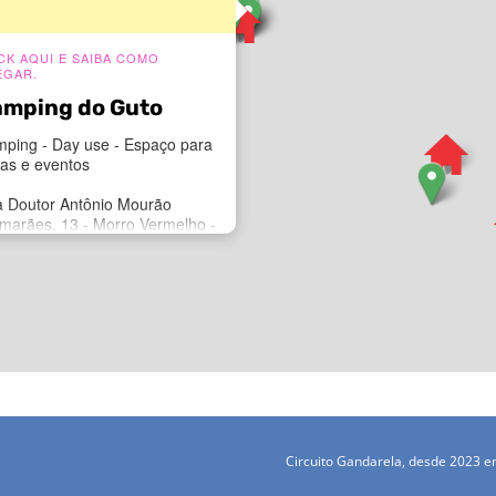
CK AQUI E SAIBA COMO
EGAR.
mping do Guto
ping - Day use - Espaço para
tas e eventos
 Doutor Antônio Mourão
marães, 13 - Morro Vermelho -
té - MG
tato: Guto
.: 31 99999-6245
ail:
mpingdoguto@gmail.com
tagram:
@campingdoguto
Circuito Gandarela, desde 2023
cebook:
@campingdoguto