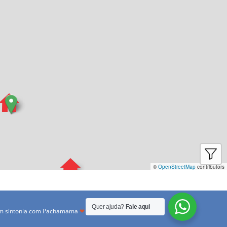
©
OpenStreetMap
contributors
Quer ajuda?
Fale aqui
 em sintonia com Pachamama
❤