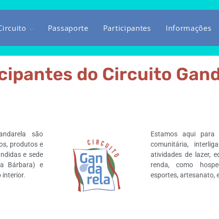
ircuito
Passaporte
Participantes
Informações
cipantes do Circuito Gan
ndarela são
Estamos aqui para 
ços, produtos e
comunitária, interl
ândidas e sede
atividades de lazer,
a Bárbara) e
renda, como hosped
interior.
esportes, artesanato, 