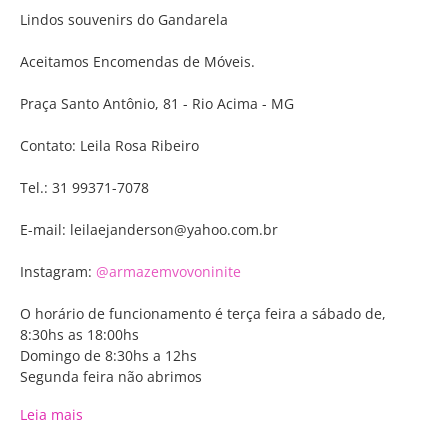
Lindos souvenirs do Gandarela
Clique no marcador VERDE para
PARTICIPANTES e conheça cada participante
Aceitamos Encomendas de Móveis.
onde esta e o que oferece a você e o marcador
AMARELO para OBSERVAÇÃO DE AVES e o
Praça Santo Antônio, 81 - Rio Acima - MG
marcador VERMELHO para DISTRITOS e
CIDADES
Contato: Leila Rosa Ribeiro
Faça busca por palavra no espaço abaixo:
Tel.: 31 99371-7078
E-mail: leilaejanderson@yahoo.com.br
+
Instagram:
@armazemvovoninite
−
O horário de funcionamento é terça feira a sábado de,
8:30hs as 18:00hs
×
Domingo de 8:30hs a 12hs
Segunda feira não abrimos
Leia mais