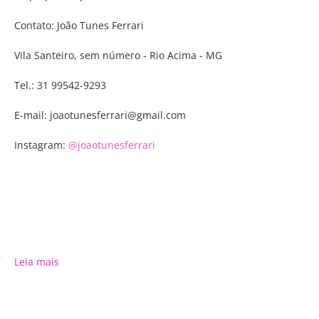
Clique no marcador VERDE para
Contato: João Tunes Ferrari
PARTICIPANTES e conheça cada participante
onde esta e o que oferece a você e o marcador
Vila Santeiro, sem número - Rio Acima - MG
AMARELO para OBSERVAÇÃO DE AVES e o
marcador VERMELHO para DISTRITOS e
Tel.: 31 99542-9293
CIDADES
E-mail: joaotunesferrari@gmail.com
Faça busca por palavra no espaço abaixo:
Instagram:
@joaotunesferrari
+
−
×
Leia mais