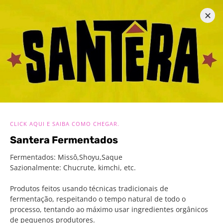
✕
Menu
Participantes do
Circuito Gandarela
CLICK AQUI E SAIBA COMO CHEGAR.
As comunidades do entorno da Serra do Gandarela são
Esta
Santera Fermentados
acolhedoras e repletas de tradições culturais. Serviços,
de b
Fermentados: Missô,Shoyu,Saque
produtos e atrações de Rio Acima, Morro Vermelho
morad
Sazionalmente: Chucrute, kimchi, etc.
(Caeté), Cândidas e sede urbana (Raposos), André do
conv
Mato Dentro (Santa Bárbara) e Honório Bicalho (Nova
hosp
Produtos feitos usando técnicas tradicionais de
Lima), têm o gostinho bom do interior.
espor
fermentação, respeitando o tempo natural de todo o
processo, tentando ao máximo usar ingredientes orgânicos
de pequenos produtores.