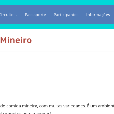
ircuito
Passaporte
Participantes
Informações
Mineiro
de comida mineira, com muitas variedades. É um ambiente
nhamentos bem mineiros!