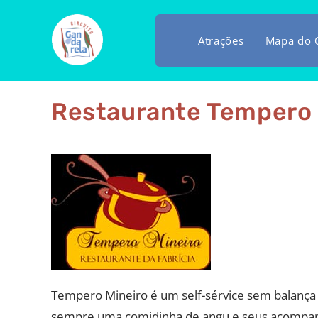
Atrações
Mapa do C
Restaurante Tempero 
Tempero Mineiro é um self-sérvice sem balança 
sempre uma comidinha de angu e seus acompa